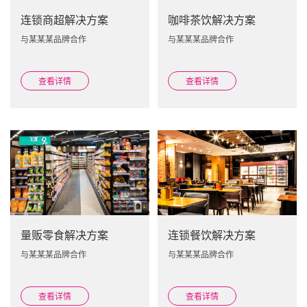
连锁商超解决方案
咖啡茶饮解决方案
与某某某品牌合作
与某某某品牌合作
查看详情
查看详情
量贩零食解决方案
连锁餐饮解决方案
与某某某品牌合作
与某某某品牌合作
查看详情
查看详情